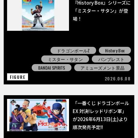
COLUMNS
『History Box』シリーズに
「ミスター・サタン」が登
場！
ABOUT
LANGUAGE
ドラゴンボールZ
History Box
JP
EN
FR
DE
ES
ミスター・サタン
バンプレスト
BANDAI SPIRITS
アミューズメント景品
FIGURE
2026.06.08
「一番くじ ドラゴンボール
EX 対決!レッドリボン軍」
が2026年6月13日(土)より
順次発売予定!!