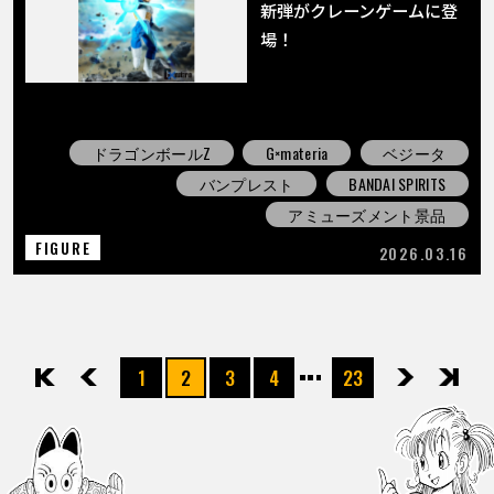
新弾がクレーンゲームに登
場！
ドラゴンボールZ
G×materia
ベジータ
バンプレスト
BANDAI SPIRITS
アミューズメント景品
FIGURE
2026.03.16
1
2
3
4
23
先頭
前へ
次へ
最後