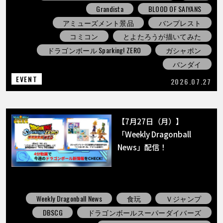
Grandista
BLOOD OF SAIYANS
アミューズメント景品
バンプレスト
コミコン
とよたろうが描いてみた
ドラゴンボール Sparking! ZERO
ガシャポン
バンダイ
EVENT
2026.07.27
【7月27日（月）】
「Weekly Dragonball
News」配信！
Weekly Dragonball News
食玩
Ｖジャンプ
DBSCG
ドラゴンボールスーパーダイバーズ