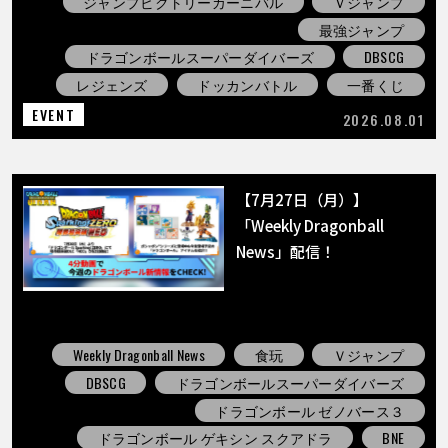
ジャンプビクトリーカーニバル
Ｖジャンプ
最強ジャンプ
ドラゴンボールスーパーダイバーズ
DBSCG
レジェンズ
ドッカンバトル
一番くじ
EVENT
2026.08.01
【7月27日（月）】
「Weekly Dragonball
News」配信！
Weekly Dragonball News
食玩
Ｖジャンプ
DBSCG
ドラゴンボールスーパーダイバーズ
ドラゴンボール ゼノバース３
ドラゴンボール ゲキシン スクアドラ
BNE