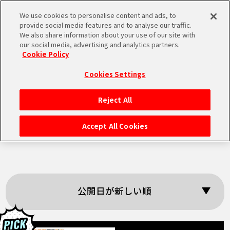
We use cookies to personalise content and ads, to
MEN
provide social media features and to analyse our traffic.
U
We also share information about your use of our site with
our social media, advertising and analytics partners.
Cookie Policy
「ドラゴンボールス
Cookies Settings
ーパーダイバーズ」
Reject All
HOME
の検索結果
Accept All Cookies
NEWS
RANKING
公開日が新しい順
MOVIE