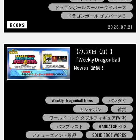
ドラゴンボールスーパーダイバーズ
ドラゴンボール ゼノバース３
BOOKS
2026.07.21
【7月20日（月）】
「Weekly Dragonball
News」配信！
Weekly Dragonball News
バンダイ
ガシャポン
雑貨
ワールドコレクタブルフィギュア(WCF)
バンプレスト
BANDAI SPIRITS
アミューズメント景品
SOLID EDGE WORKS