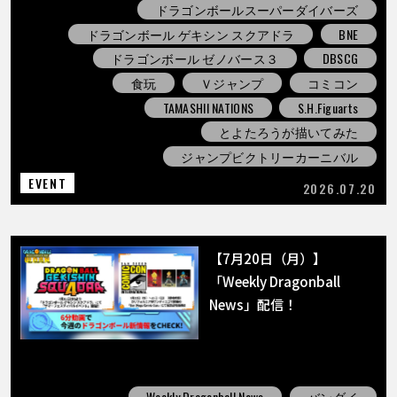
ドラゴンボールスーパーダイバーズ
ドラゴンボール ゲキシン スクアドラ
BNE
ドラゴンボール ゼノバース３
DBSCG
食玩
Ｖジャンプ
コミコン
TAMASHII NATIONS
S.H.Figuarts
とよたろうが描いてみた
ジャンプビクトリーカーニバル
EVENT
2026.07.20
【7月20日（月）】
「Weekly Dragonball
News」配信！
Weekly Dragonball News
バンダイ