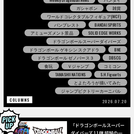
ガシャポン
雑貨
ワールドコレクタブルフィギュア(WCF)
バンプレスト
BANDAI SPIRITS
アミューズメント景品
SOLID EDGE WORKS
ドラゴンボールスーパーダイバーズ
ドラゴンボール ゲキシン スクアドラ
BNE
ドラゴンボール ゼノバース３
DBSCG
食玩
Ｖジャンプ
コミコン
TAMASHII NATIONS
S.H.Figuarts
とよたろうが描いてみた
ジャンプビクトリーカーニバル
COLUMNS
2026.07.20
「ドラゴンボールスーパー
ダイバーズ 11弾 超越の一