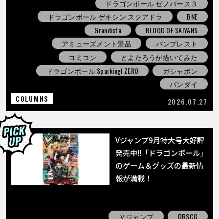
ドラゴンボール ゼノバース３
ドラゴンボール ゲキシン スクアドラ
BNE
Grandista
BLOOD OF SAIYANS
アミューズメント景品
バンプレスト
コミコン
とよたろうが描いてみた
ドラゴンボール Sparking! ZERO
ガシャポン
バンダイ
COLUMNS
2026.07.27
Vジャンプ9月特大号大好評
発売中!!「ドラゴンボール」
のゲーム＆グッズの最新情
報が満載！
Ｖジャンプ
DBSCG