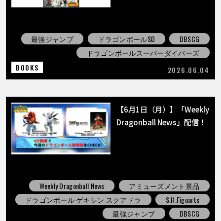
最強ジャンプ
ドラゴンボールSD
DBSCG
ドラゴンボールスーパーダイバーズ
BOOKS
2026.06.04
【6月1日（月）】「Weekly
Dragonball News」配信！
Weekly Dragonball News
アミューズメント景品
ドラゴンボール ゲキシン スクアドラ
S.H.Figuarts
最強ジャンプ
DBSCG