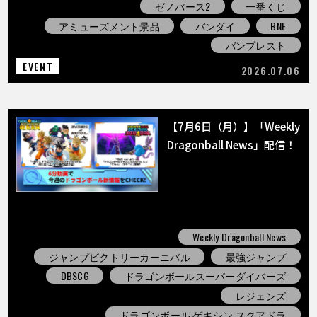
ゼノバース2
一番くじ
アミューズメント景品
バンダイ
BNE
バンプレスト
EVENT
2026.07.06
【7月6日（月）】「Weekly
Dragonball News」配信！
Weekly Dragonball News
ジャンプビクトリーカーニバル
最強ジャンプ
DBSCG
ドラゴンボールスーパーダイバーズ
レジェンズ
ドラゴンボール ゲキシン スクアドラ