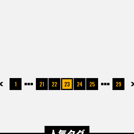
先頭
前へ
1
21
22
23
24
25
29
次へ
最
人気タグ