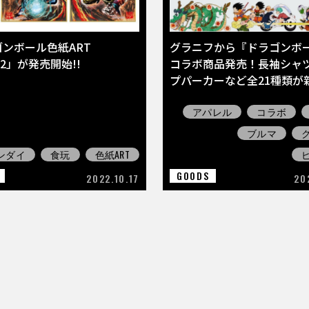
ゴンボール色紙ART
グラニフから『ドラゴンボ
G2」が発売開始!!
コラボ商品発売！長袖シャ
プパーカーなど全21種類が新
アパレル
コラボ
ブルマ
ンダイ
食玩
色紙ART
GOODS
2022.10.17
20