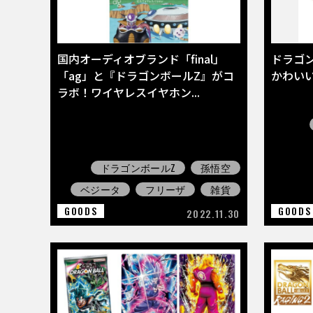
国内オーディオブランド「final」
ドラゴ
「ag」と『ドラゴンボールZ』がコ
かわい
ラボ！ワイヤレスイヤホン...
ドラゴンボールZ
孫悟空
ベジータ
フリーザ
雑貨
GOODS
GOODS
2022.11.30