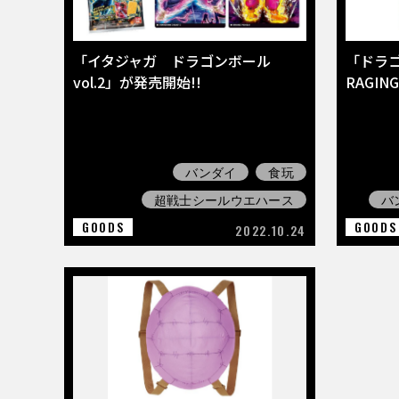
「イタジャガ ドラゴンボール
「ドラ
vol.2」が発売開始!!
RAGIN
バンダイ
食玩
超戦士シールウエハース
バ
GOODS
GOODS
2022.10.24