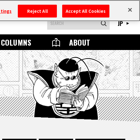
ttings
Reject All
Accept All Cookies
JP
COLUMNS
ABOUT