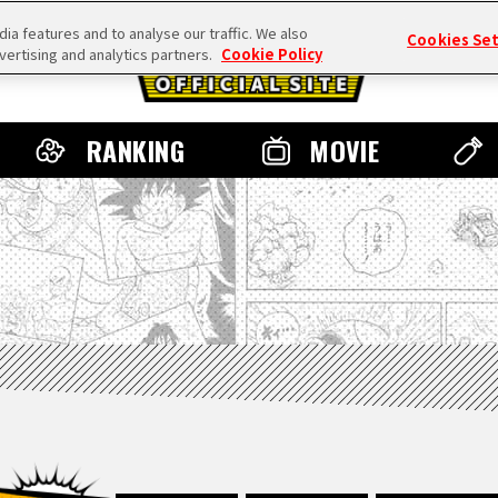
a features and to analyse our traffic. We also
Cookies Se
vertising and analytics partners.
Cookie Policy
RANKING
MOVIE