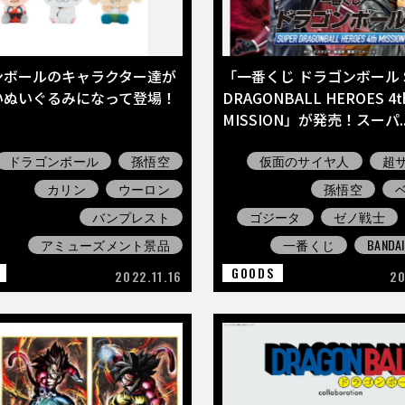
ンボールのキャラクター達が
「一番くじ ドラゴンボール S
いぬいぐるみになって登場！
DRAGONBALL HEROES 4t
MISSION」が発売！スーパ..
ドラゴンボール
孫悟空
仮面のサイヤ人
超
カリン
ウーロン
孫悟空
バンプレスト
ゴジータ
ゼノ戦士
アミューズメント景品
一番くじ
BANDAI
GOODS
2022.11.16
20