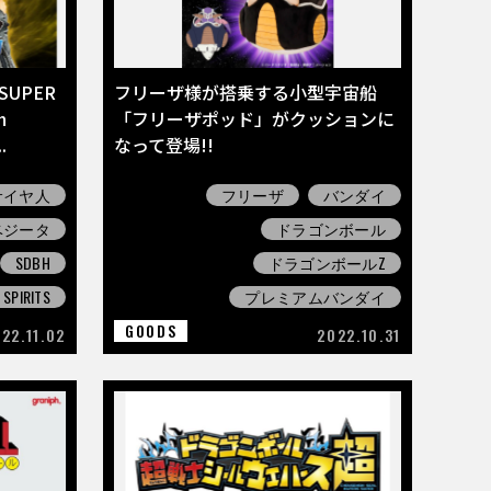
UPER
フリーザ様が搭乗する小型宇宙船
h
「フリーザポッド」がクッションに
.
なって登場!!
サイヤ人
フリーザ
バンダイ
ベジータ
ドラゴンボール
SDBH
ドラゴンボールZ
 SPIRITS
プレミアムバンダイ
GOODS
22.11.02
2022.10.31