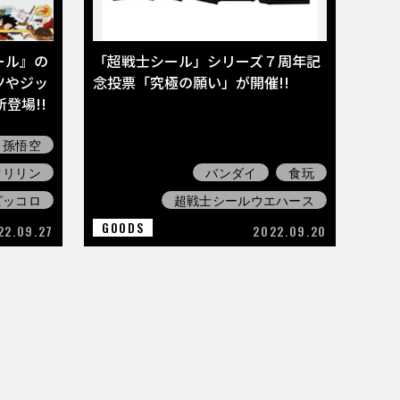
ール』の
「超戦士シール」シリーズ７周年記
ツやジッ
念投票「究極の願い」が開催!!
登場!!
孫悟空
クリリン
バンダイ
食玩
ピッコロ
超戦士シールウエハース
GOODS
22.09.27
2022.09.20