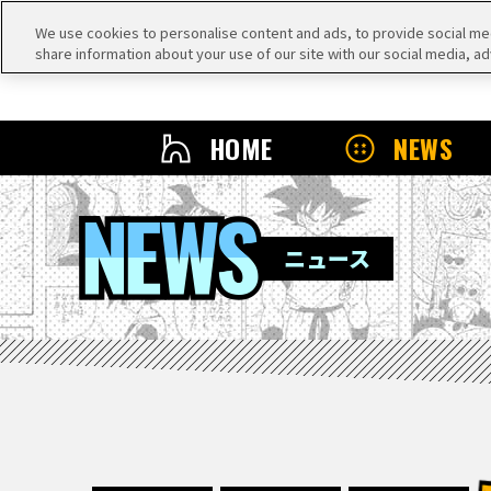
We use cookies to personalise content and ads, to provide social medi
share information about your use of our site with our social media, ad
HOME
NEWS
NEWS
ニュース