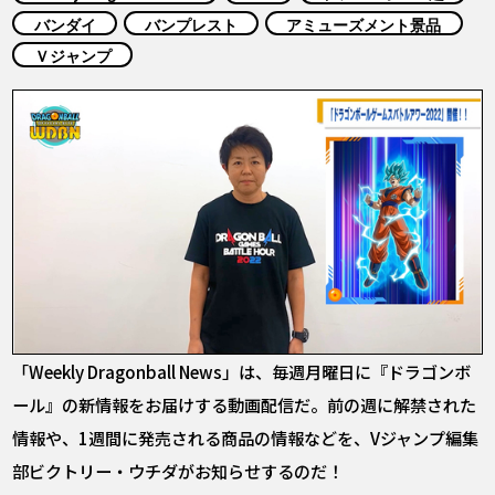
COLUMNS
バンダイ
バンプレスト
アミューズメント景品
Ｖジャンプ
ABOUT
LANGUAGE
JP
EN
FR
DE
ES
「Weekly Dragonball News」は、毎週月曜日に『ドラゴンボ
ール』の新情報をお届けする動画配信だ。前の週に解禁された
情報や、1週間に発売される商品の情報などを、Vジャンプ編集
部ビクトリー・ウチダがお知らせするのだ！