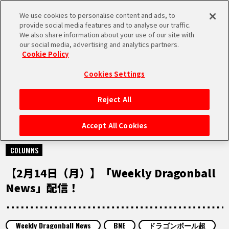
We use cookies to personalise content and ads, to
MEN
provide social media features and to analyse our traffic.
U
We also share information about your use of our site with
our social media, advertising and analytics partners.
Cookie Policy
NEWS
ニュース
Cookies Settings
Reject All
HOME
Accept All Cookies
2022.02.14
NEWS
COLUMNS
【2月14日（月）】「Weekly Dragonball
RANKING
News」配信！
MOVIE
Weekly Dragonball News
BNE
ドラゴンボール超