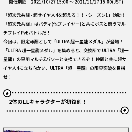
開催期間 2021/10/27 15:00 ～ 2021/11/17 15:00(JST)
「超次元共闘 - 超サイヤ人4を超えろ！！ - シーズン1」始動！
「超次元共闘」はバディ(他プレイヤー)と共にボスと闘うマル
チプレイPvEバトルだ！
今回は、限定報酬として「ULTRA 超一星龍メダル」が登場！
「ULTRA 超一星龍メダル」を集めると、交換所で ULTRA「超一
星龍」の専用マルチZパワーと交換できるぞ！ 仲間と共に超サ
イヤ人4に立ち向かい、ULTRA「超一星龍」の限界突破を目指
せ！
2体のLLキャラクターが初復刻！