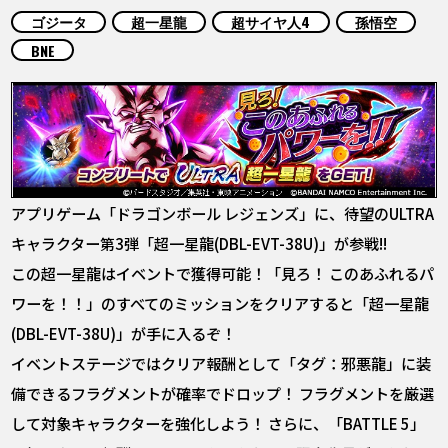
COLUMNS
ゴジータ
超一星龍
超サイヤ人4
孫悟空
BNE
ABOUT
LANGUAGE
JP
EN
FR
DE
ES
アプリゲーム「ドラゴンボール レジェンズ」に、待望のULTRA
キャラクター第3弾「超一星龍(DBL-EVT-38U)」が参戦!!
この超一星龍はイベントで獲得可能！「見ろ！ このあふれるパ
ワーを！！」のすべてのミッションをクリアすると「超一星龍
(DBL-EVT-38U)」が手に入るぞ！
イベントステージではクリア報酬として「タグ：邪悪龍」に装
備できるフラグメントが確率でドロップ！ フラグメントを厳選
して対象キャラクターを強化しよう！ さらに、「BATTLE 5」