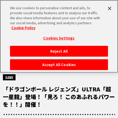
We use cookies to personalise content and ads, to
MEN
provide social media features and to analyse our traffic.
U
We also share information about your use of our site with
our social media, advertising and analytics partners.
Cookie Policy
NEWS
ニュース
Cookies Settings
Reject All
HOME
Accept All Cookies
2021.10.27
NEWS
GAME
「ドラゴンボール レジェンズ」ULTRA「超
RANKING
一星龍」登場！「見ろ！ このあふれるパワー
を！！」開催！
MOVIE