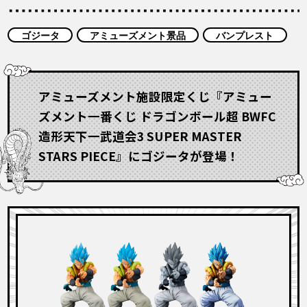
COLUMNS
ゴジータ
アミューズメント景品
バンプレスト
ABOUT
アミューズメント施設限定くじ『アミュー
LANGUAGE
ズメント一番くじ ドラゴンボール超 BWFC
JP
EN
FR
DE
ES
造形天下一武道会3 SUPER MASTER
STARS PIECE』にゴジータが登場！