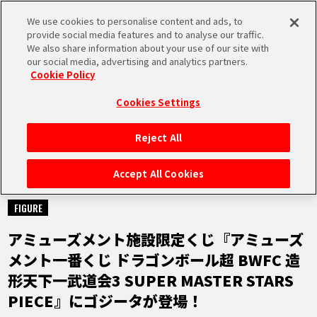
We use cookies to personalise content and ads, to
MEN
provide social media features and to analyse our traffic.
U
We also share information about your use of our site with
our social media, advertising and analytics partners.
Cookie Policy
NEWS
ニュース
Cookies Settings
Reject All
HOME
Accept All Cookies
2021.10.25
NEWS
FIGURE
アミューズメント施設限定くじ『アミューズ
RANKING
メント一番くじ ドラゴンボール超 BWFC 造
形天下一武道会3 SUPER MASTER STARS
MOVIE
PIECE』にゴジータが登場！