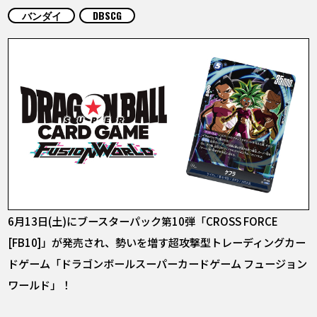
COLUMNS
バンダイ
DBSCG
ABOUT
LANGUAGE
JP
EN
FR
DE
ES
6月13日(土)にブースターパック第10弾「CROSS FORCE
[FB10]」が発売され、勢いを増す超攻撃型トレーディングカー
ドゲーム「ドラゴンボールスーパーカードゲーム フュージョン
ワールド」！