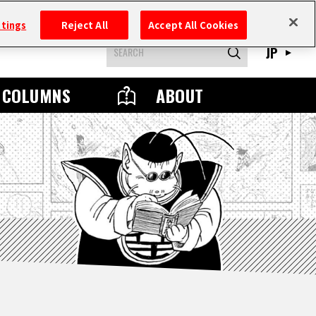
ttings
Reject All
Accept All Cookies
JP
COLUMNS
ABOUT