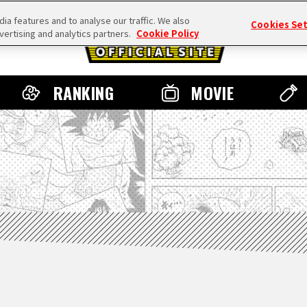
a features and to analyse our traffic. We also
Cookies Se
vertising and analytics partners.
Cookie Policy
RANKING
MOVIE