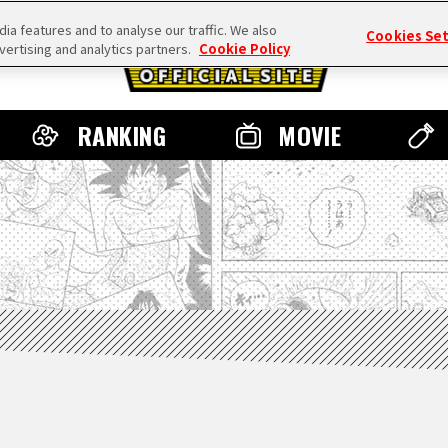
a features and to analyse our traffic. We also
Cookies Se
vertising and analytics partners.
Cookie Policy
RANKING
MOVIE