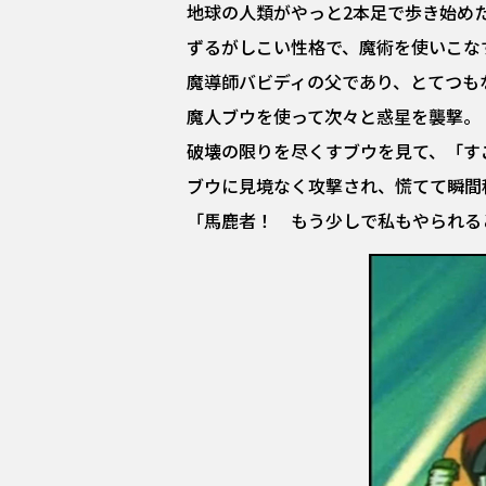
地球の人類がやっと2本足で歩き始め
ずるがしこい性格で、魔術を使いこな
魔導師バビディの父であり、とてつも
魔人ブウを使って次々と惑星を襲撃。
破壊の限りを尽くすブウを見て、「す
ブウに見境なく攻撃され、慌てて瞬間
「馬鹿者！ もう少しで私もやられる