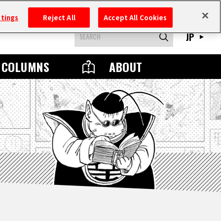
ttings
Reject All
Accept All Cookies
JP
COLUMNS
ABOUT