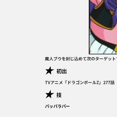
魔人ブウを封じ込めて次のターゲット
初出
TVアニメ『ドラゴンボールZ』277話
技
パッパラパー