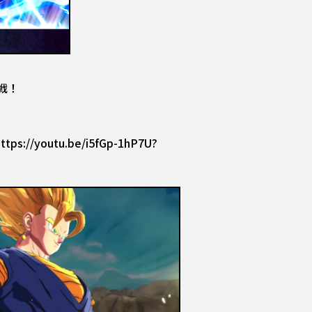
戦！
//youtu.be/i5fGp-1hP7U?