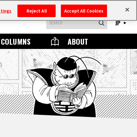
ttings
Reject All
Accept All Cookies
JP
COLUMNS
ABOUT