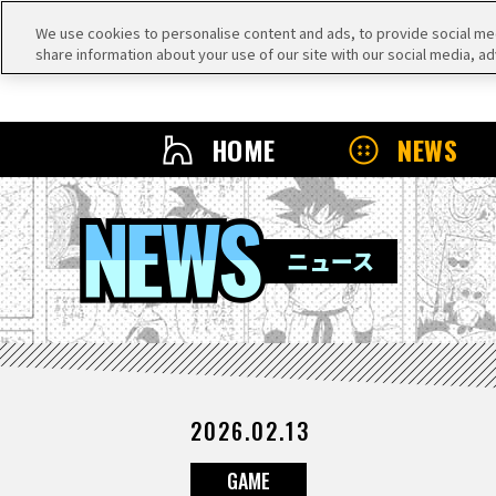
We use cookies to personalise content and ads, to provide social medi
share information about your use of our site with our social media, ad
HOME
NEWS
NEWS
ニュース
2026.02.13
GAME