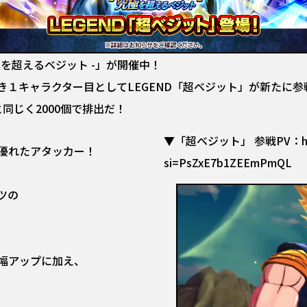
!!究極を超えるベジット -」が開催中！
べき１キャラクター目としてLEGEND「超ベジット」が新たに参
と同じく2000個で排出だ！
▼「超ベジット」 参戦PV：https:
優れたアタッカー！
si=PsZxE7b1ZEEmPmQL
ツの
幅アップに加え、