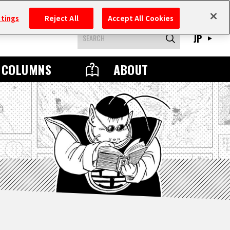
ttings
Reject All
Accept All Cookies
JP
COLUMNS
ABOUT