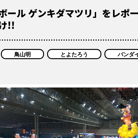
ボール ゲンキダマツリ」をレポ
!!
鳥山明
とよたろう
バンダ