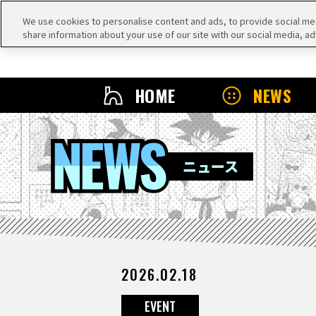
We use cookies to personalise content and ads, to provide social medi
share information about your use of our site with our social media, ad
HOME
NEWS
NEWS
ニュース
2026.02.18
EVENT