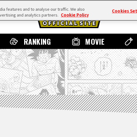
a features and to analyse our traffic. We also
Cookies Se
vertising and analytics partners.
Cookie Policy
RANKING
MOVIE