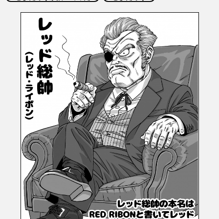
COLUMNS
ABOUT
LANGUAGE
JP
EN
FR
DE
ES