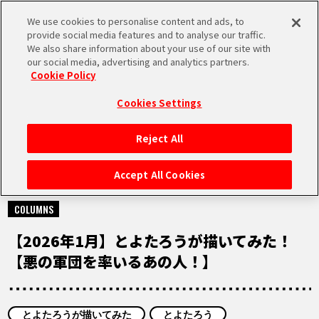
We use cookies to personalise content and ads, to
MEN
provide social media features and to analyse our traffic.
U
We also share information about your use of our site with
our social media, advertising and analytics partners.
Cookie Policy
NEWS
ニュース
Cookies Settings
Reject All
HOME
Accept All Cookies
2026.01.24
NEWS
COLUMNS
【2026年1月】とよたろうが描いてみた！
RANKING
【悪の軍団を率いるあの人！】
MOVIE
とよたろうが描いてみた
とよたろう