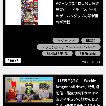
Vジャンプ3月特大号大好評
発売中!!「ドラゴンボール」
のゲーム＆グッズの最新情
報が満載！
Ｖジャンプ
DBSCG
ドラゴンボールスーパーダイバーズ
BANDAI SPIRITS
S.H.Figuarts
BOOKS
2026.01.21
【1月5日(月)】「Weekly
Dragonball News」特別編
配信！最強の親子かめはめ
波フィギュアの魅力をとよ
たろう先生＆VAROQさんが