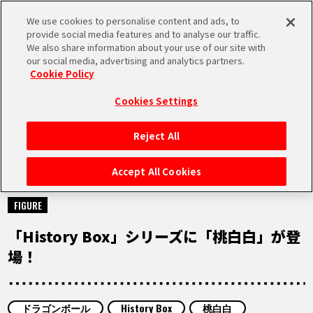
We use cookies to personalise content and ads, to
MEN
provide social media features and to analyse our traffic.
U
We also share information about your use of our site with
our social media, advertising and analytics partners.
Cookie Policy
NEWS
ニュース
Cookies Settings
Reject All
HOME
Accept All Cookies
2026.02.25
NEWS
FIGURE
「History Box」シリーズに「桃白白」が登
RANKING
場！
MOVIE
ドラゴンボール
History Box
桃白白