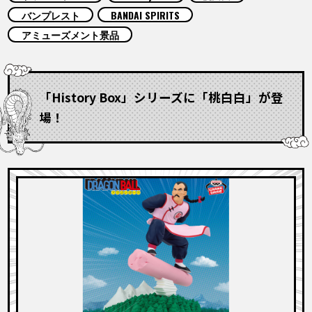
COLUMNS
バンプレスト
BANDAI SPIRITS
アミューズメント景品
ABOUT
「History Box」シリーズに「桃白白」が登
LANGUAGE
場！
JP
EN
FR
DE
ES