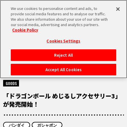
We use cookies to personalise content and ads, to
MEN
provide social media features and to analyse our traffic.
U
We also share information about your use of our site with
our social media, advertising and analytics partners.
Cookie Policy
NEWS
ニュース
Cookies Settings
Reject All
HOME
Accept All Cookies
2026.01.17
NEWS
GOODS
「ドラゴンボール めじるしアクセサリー3」
RANKING
が発売開始！
MOVIE
バンダイ
ガシャポン