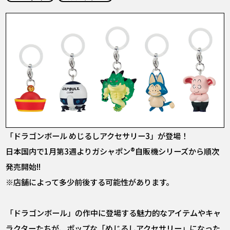
COLUMNS
ABOUT
LANGUAGE
JP
EN
FR
DE
ES
「ドラゴンボール めじるしアクセサリー3」が登場！
日本国内で1月第3週よりガシャポン®自販機シリーズから順次
発売開始!!
※店舗によって多少前後する可能性があります。
「ドラゴンボール」の作中に登場する魅力的なアイテムやキャ
ラクターたちが、ポップな「めじるしアクセサリー」になった