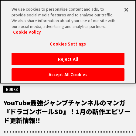
We use cookies to personalise content and ads, to
MEN
provide social media features and to analyse our traffic.
U
We also share information about your use of our site with
our social media, advertising and analytics partners.
Cookie Policy
NEWS
ニュース
Cookies Settings
Reject All
HOME
Accept All Cookies
2026.01.10
NEWS
BOOKS
YouTube最強ジャンプチャンネルのマンガ
RANKING
『ドラゴンボールSD』！1月の新作エピソー
ド更新情報!!
MOVIE