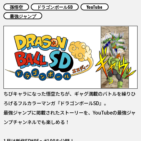
COLUMNS
孫悟空
ドラゴンボールSD
YouTube
最強ジャンプ
ABOUT
LANGUAGE
JP
EN
FR
DE
ES
ちびキャラになった悟空たちが、ギャグ満載のバトルを繰りひ
ろげるフルカラーマンガ『ドラゴンボールSD』。
最強ジャンプに掲載されたストーリーを、YouTubeの最強ジャ
ンプチャンネルでも楽しめる！
1月は新作EP#95～#100を公開！