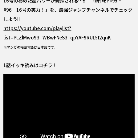
16号の秘めた超パワーが発揮される…!! 「新作EP#95・
#96 16号の実力！」を、最強ジャンプチャンネルでチェック
しよう!!
https://youtube.com/playlist?
list=PLZlMwo93TWBwFNeS3TqpYAF9RUL5I2qnK
※マンガの掲載言語は日本語です。
1話イッキ読みはコチラ!!