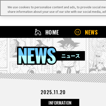
We use cookies to personalise content and ads, to provide social medi
share information about your use of our site with our social media, ad
HOME
NEWS
NEWS
ニュース
2025.11.20
INFORMATION