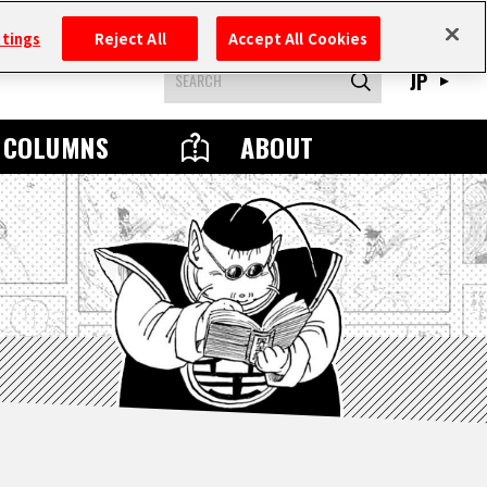
ttings
Reject All
Accept All Cookies
JP
COLUMNS
ABOUT