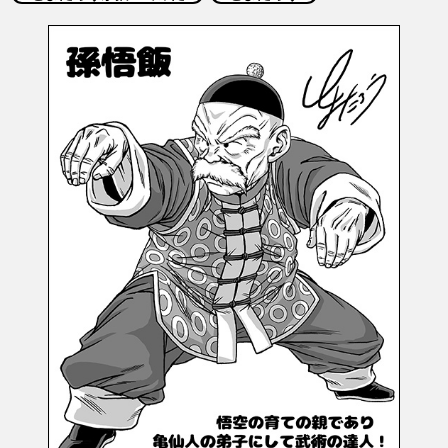
COLUMNS
ABOUT
LANGUAGE
JP
EN
FR
DE
ES