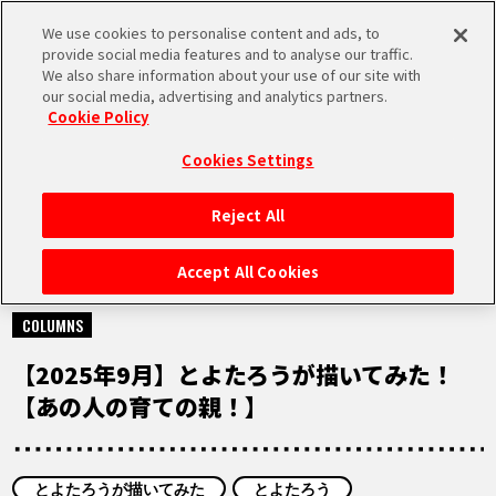
We use cookies to personalise content and ads, to
MEN
provide social media features and to analyse our traffic.
U
We also share information about your use of our site with
our social media, advertising and analytics partners.
Cookie Policy
NEWS
ニュース
Cookies Settings
Reject All
HOME
Accept All Cookies
2025.09.30
NEWS
COLUMNS
【2025年9月】とよたろうが描いてみた！
RANKING
【あの人の育ての親！】
MOVIE
とよたろうが描いてみた
とよたろう