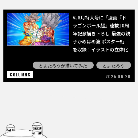
VJ8月特大号に「漫画『ド
ラゴンボール超』連載10周
年記念描き下ろし 最強の親
子かめはめ波 ポスター!!」
を収録！イラストの立体化
も決定!!
とよたろうが描いてみた
とよたろう
COLUMNS
2025.06.20