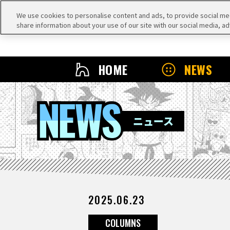
We use cookies to personalise content and ads, to provide social medi
share information about your use of our site with our social media, ad
HOME
NEWS
NEWS
ニュース
2025.06.23
COLUMNS