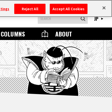
ttings
Reject All
Accept All Cookies
JP
COLUMNS
ABOUT