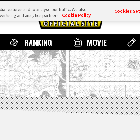
a features and to analyse our traffic. We also
Cookies Se
vertising and analytics partners.
Cookie Policy
RANKING
MOVIE