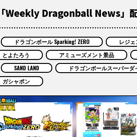
eekly Dragonball News
ドラゴンボール Sparking! ZERO
レジェ
とよたろう
アミューズメント景品
SAND LAND
ドラゴンボールスーパーダ
ガシャポン