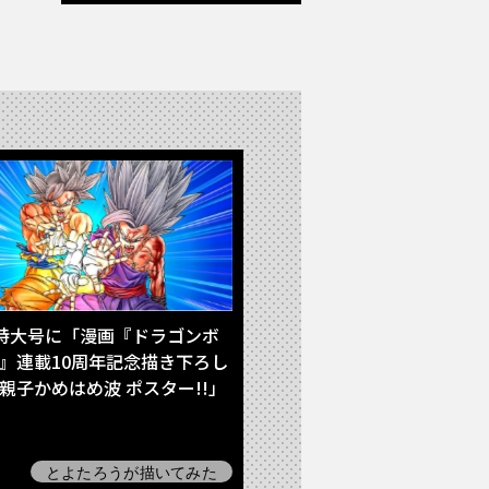
月特大号に「漫画『ドラゴンボ
』連載10周年記念描き下ろし
親子かめはめ波 ポスター!!」
！イラストの立体化も決定!!
とよたろうが描いてみた