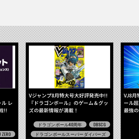
Vジャンプ8月特大号大好評発売中!!
VJ8
ール レ
『ドラゴンボール』のゲーム＆グッ
ール超
!!
ズの最新情報が満載！
最強の
を収録
ドラゴンボール40周年
DBSCG
 ZERO
ドラゴンボールスーパーダイバーズ