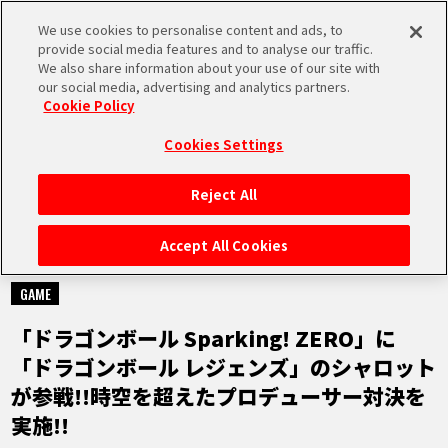
We use cookies to personalise content and ads, to
MEN
provide social media features and to analyse our traffic.
U
We also share information about your use of our site with
our social media, advertising and analytics partners.
Cookie Policy
NEWS
ニュース
Cookies Settings
Reject All
HOME
Accept All Cookies
2025.06.27
NEWS
GAME
「ドラゴンボール Sparking! ZERO」に
RANKING
「ドラゴンボール レジェンズ」のシャロット
が参戦!!時空を超えたプロデューサー対決を
MOVIE
実施!!