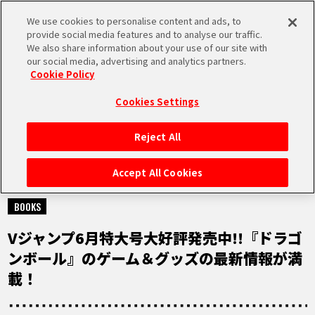
We use cookies to personalise content and ads, to
MEN
provide social media features and to analyse our traffic.
U
We also share information about your use of our site with
our social media, advertising and analytics partners.
Cookie Policy
NEWS
ニュース
Cookies Settings
Reject All
HOME
Accept All Cookies
2025.04.21
NEWS
BOOKS
Vジャンプ6月特大号大好評発売中!!『ドラゴ
RANKING
ンボール』のゲーム＆グッズの最新情報が満
載！
MOVIE