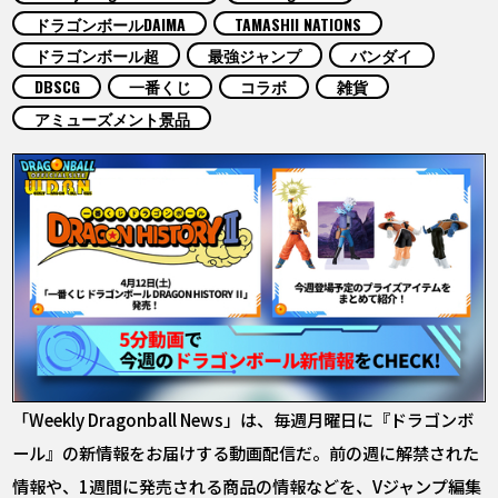
COLUMNS
ドラゴンボールDAIMA
TAMASHII NATIONS
ドラゴンボール超
最強ジャンプ
バンダイ
ABOUT
DBSCG
一番くじ
コラボ
雑貨
アミューズメント景品
LANGUAGE
JP
EN
FR
DE
ES
「Weekly Dragonball News」は、毎週月曜日に『ドラゴンボ
ール』の新情報をお届けする動画配信だ。前の週に解禁された
情報や、1週間に発売される商品の情報などを、Vジャンプ編集