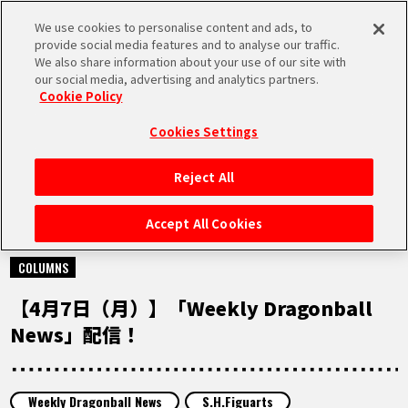
We use cookies to personalise content and ads, to
MEN
provide social media features and to analyse our traffic.
U
We also share information about your use of our site with
our social media, advertising and analytics partners.
Cookie Policy
NEWS
ニュース
Cookies Settings
Reject All
HOME
Accept All Cookies
2025.04.07
NEWS
COLUMNS
【4月7日（月）】「Weekly Dragonball
RANKING
News」配信！
MOVIE
Weekly Dragonball News
S.H.Figuarts