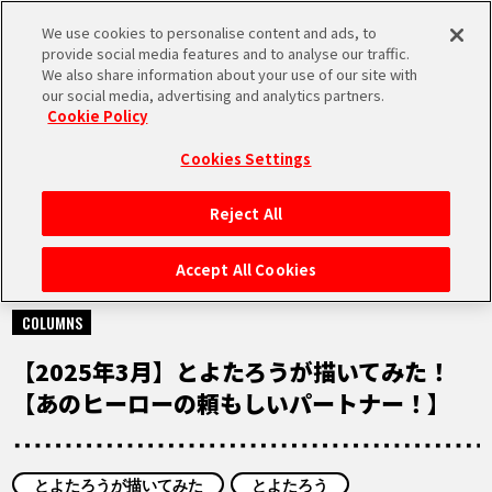
We use cookies to personalise content and ads, to
MEN
provide social media features and to analyse our traffic.
U
We also share information about your use of our site with
our social media, advertising and analytics partners.
Cookie Policy
NEWS
ニュース
Cookies Settings
Reject All
HOME
Accept All Cookies
2025.03.28
NEWS
COLUMNS
【2025年3月】とよたろうが描いてみた！
RANKING
【あのヒーローの頼もしいパートナー！】
MOVIE
とよたろうが描いてみた
とよたろう