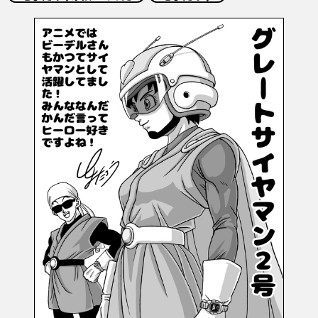
COLUMNS
ABOUT
LANGUAGE
JP
EN
FR
DE
ES