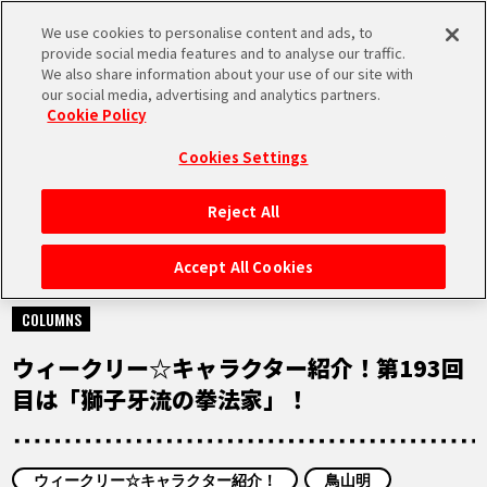
We use cookies to personalise content and ads, to
MEN
provide social media features and to analyse our traffic.
U
We also share information about your use of our site with
our social media, advertising and analytics partners.
Cookie Policy
NEWS
ニュース
Cookies Settings
Reject All
HOME
Accept All Cookies
2025.01.21
NEWS
COLUMNS
ウィークリー☆キャラクター紹介！第193回
RANKING
目は「獅子牙流の拳法家」！
MOVIE
ウィークリー☆キャラクター紹介！
鳥山明