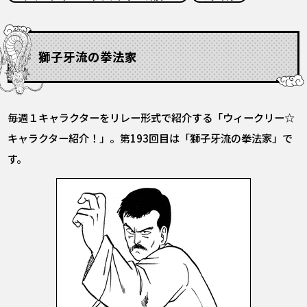
COLUMNS
ABOUT
獅子牙流の拳法家
LANGUAGE
毎週１キャラクターをリレー形式で紹介する「ウィークリー☆
JP
EN
FR
DE
ES
キャラクター紹介！」。第193回目は「獅子牙流の拳法家」で
す。