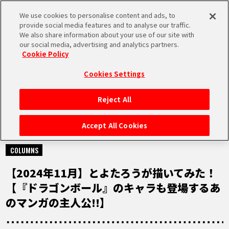
We use cookies to personalise content and ads, to
MEN
provide social media features and to analyse our traffic.
U
We also share information about your use of our site with
our social media, advertising and analytics partners.
Cookie Policy
NEWS
ニュース
Cookies Settings
Reject All
HOME
Accept All Cookies
2024.12.07
NEWS
COLUMNS
【2024年11月】とよたろうが描いてみた！
RANKING
【『ドラゴンボール』のキャラも登場するあ
のマンガの主人公!!】
MOVIE