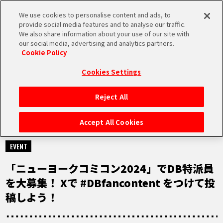
We use cookies to personalise content and ads, to
MEN
provide social media features and to analyse our traffic.
U
We also share information about your use of our site with
our social media, advertising and analytics partners.
Cookie Policy
NEWS
ニュース
Cookies Settings
Reject All
HOME
Accept All Cookies
2024.10.11
NEWS
EVENT
「ニューヨークコミコン2024」でDB特派員
RANKING
を大募集！ Xで #DBfancontent をつけて投
稿しよう！
MOVIE