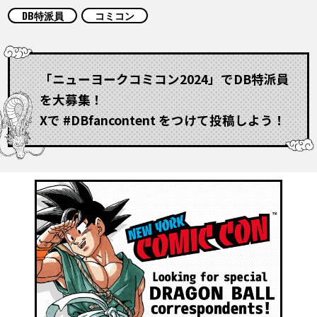
COLUMNS
DB特派員
コミコン
ABOUT
「ニューヨークコミコン2024」でDB特派員
を大募集！
LANGUAGE
Xで #DBfancontent をつけて投稿しよう！
JP
EN
FR
DE
ES