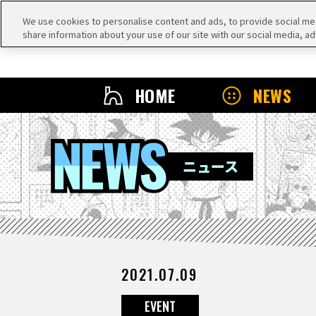
We use cookies to personalise content and ads, to provide social medi
share information about your use of our site with our social media, ad
HOME
NEWS
NEWS
ニュース
2021.07.09
EVENT