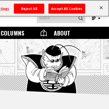
ttings
Reject All
Accept All Cookies
JP
COLUMNS
ABOUT