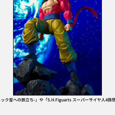
マ-ナメック星への旅立ち-」や「S.H.Figuarts スーパーサイ