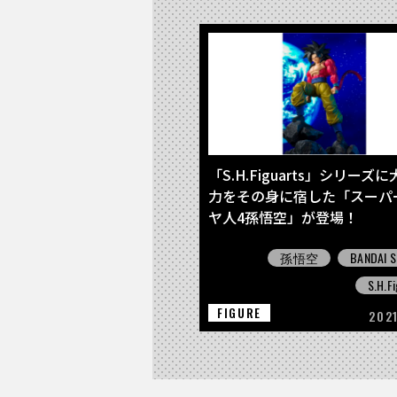
「S.H.Figuarts」シリーズ
力をその身に宿した「スーパ
ヤ人4孫悟空」が登場！
孫悟空
BANDAI S
S.H.F
FIGURE
202