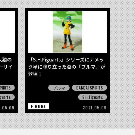
に大猿の
「S.H.Figuarts」シリーズにナメッ
ーサイ
ク星に降り立った姿の「ブルマ」が
登場！
PIRITS
ブルマ
BANDAI SPIRITS
iguarts
S.H.Figuarts
FIGURE
1.05.09
2021.05.09