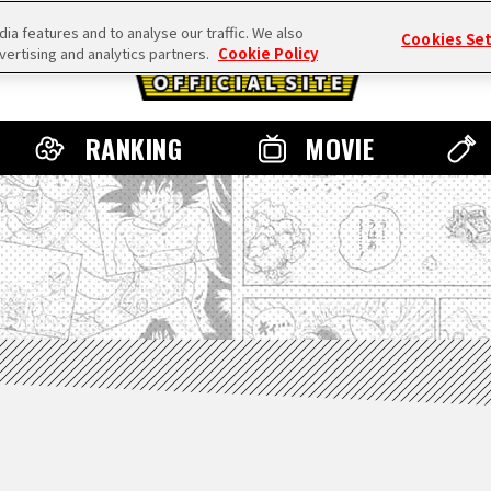
a features and to analyse our traffic. We also
Cookies Se
vertising and analytics partners.
Cookie Policy
RANKING
MOVIE