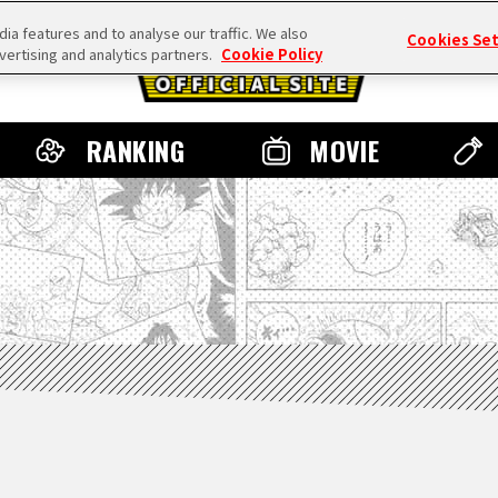
a features and to analyse our traffic. We also
Cookies Se
vertising and analytics partners.
Cookie Policy
RANKING
MOVIE