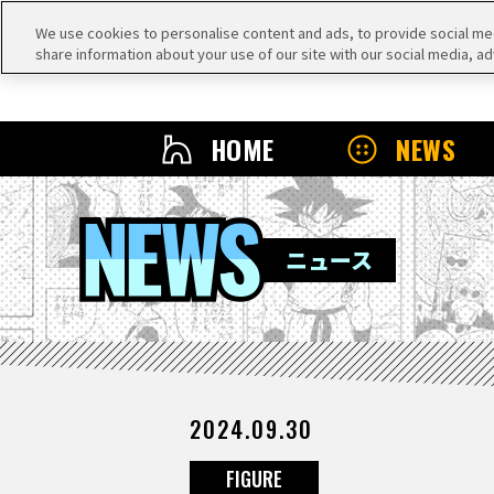
We use cookies to personalise content and ads, to provide social medi
share information about your use of our site with our social media, ad
HOME
NEWS
NEWS
ニュース
2024.09.30
FIGURE