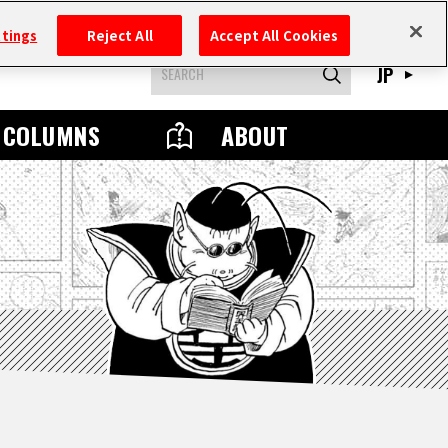
ttings
Reject All
Accept All Cookies
JP
COLUMNS
ABOUT