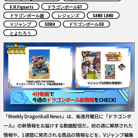
COLUMNS
S.H.Figuarts
ドラゴンボールGT
ドラゴンボール超
レジェンズ
SAND LAND
ABOUT
Ｖジャンプ
SDBH
ドラゴンボールSD
とよたろう
LANGUAGE
JP
EN
FR
DE
ES
「Weekly Dragonball News」は、毎週月曜日に『ドラゴンボ
ール』の新情報をお届けする動画配信だ。前の週に解禁された
情報や、1週間に発売される商品の情報などを、Vジャンプ編集