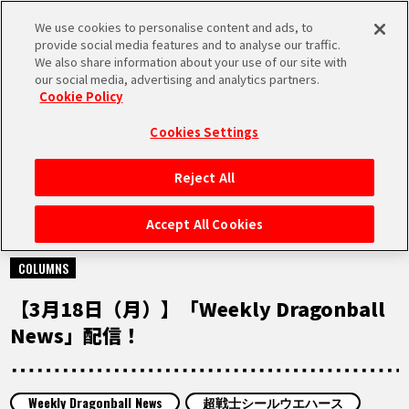
We use cookies to personalise content and ads, to
MEN
provide social media features and to analyse our traffic.
U
We also share information about your use of our site with
our social media, advertising and analytics partners.
Cookie Policy
NEWS
ニュース
Cookies Settings
Reject All
HOME
Accept All Cookies
2024.03.18
NEWS
COLUMNS
【3月18日（月）】「Weekly Dragonball
RANKING
News」配信！
MOVIE
Weekly Dragonball News
超戦士シールウエハース