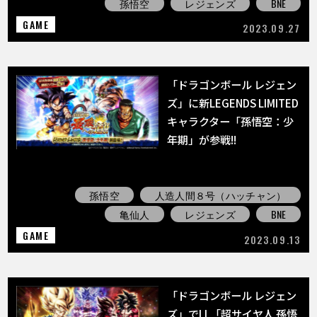
孫悟空
レジェンズ
BNE
GAME
2023.09.27
「ドラゴンボール レジェン
ズ」に新LEGENDS LIMITED
キャラクター「孫悟空：少
年期」が参戦!!
孫悟空
人造人間８号（ハッチャン）
亀仙人
レジェンズ
BNE
GAME
2023.09.13
「ドラゴンボール レジェン
ズ」でLL「超サイヤ人 孫悟