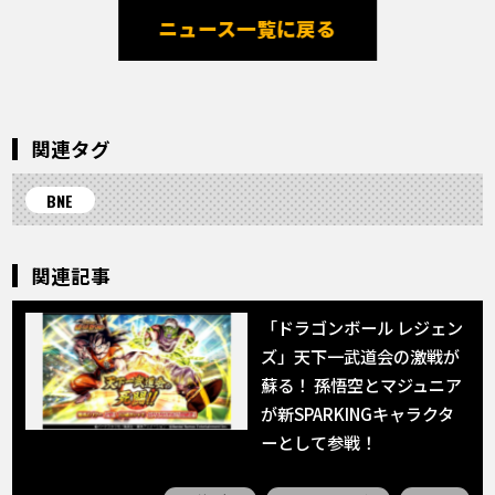
ニュース一覧に戻る
関連タグ
BNE
関連記事
「ドラゴンボール レジェン
ズ」天下一武道会の激戦が
蘇る！ 孫悟空とマジュニア
が新SPARKINGキャラクタ
ーとして参戦！