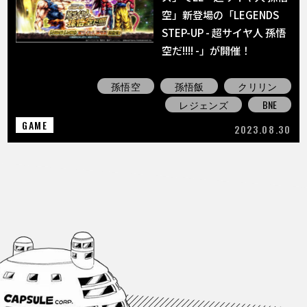
空」新登場の「LEGENDS
STEP-UP - 超サイヤ人 孫悟
空だ!!!! -」が開催！
孫悟空
孫悟飯
クリリン
レジェンズ
BNE
GAME
2023.08.30