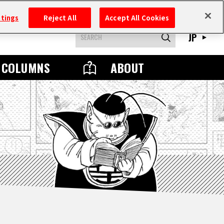
ttings
Reject All
Accept All Cookies
JP
COLUMNS
ABOUT