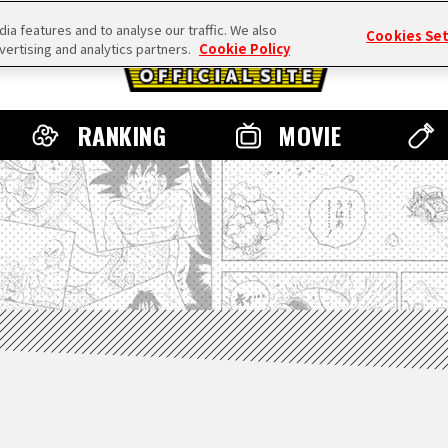
a features and to analyse our traffic. We also
Cookies Se
vertising and analytics partners.
Cookie Policy
RANKING
MOVIE