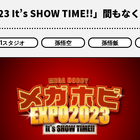
 It’s SHOW TIME!!」間もな
ME1スタジオ
孫悟空
孫悟飯