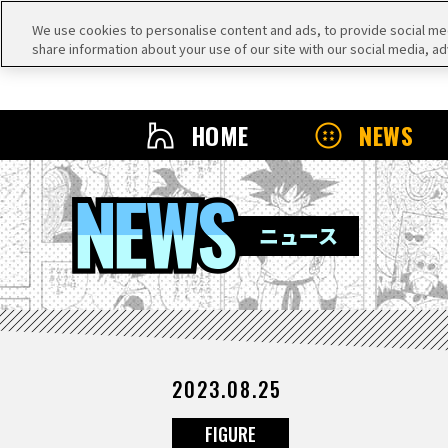
We use cookies to personalise content and ads, to provide social medi
share information about your use of our site with our social media, ad
HOME
NEWS
NEWS
ニュース
2023.08.25
FIGURE