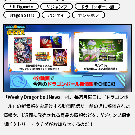
COLUMNS
S.H.Figuarts
Ｖジャンプ
ドラゴンボール超
Dragon Stars
バンダイ
ガシャポン
ABOUT
LANGUAGE
JP
EN
FR
DE
ES
「Weekly Dragonball News」は、毎週月曜日に『ドラゴンボ
ール』の新情報をお届けする動画配信だ。前の週に解禁された
情報や、1週間に発売される商品の情報などを、Vジャンプ編集
部ビクトリー・ウチダがお知らせするのだ！