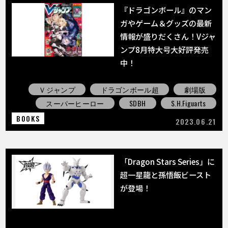
『ドラゴンボール』のマン
ガやゲーム＆グッズの最新
情報が盛りだくさん！Vジャ
ンプ8月特大号大好評発売
中！
Ｖジャンプ
ドラゴンボール超
劇場版
スーパーヒーロー
SDBH
S.H.Figuarts
BOOKS
2023.06.21
「Dragon Stars Series」に
超一星龍と孫悟飯ビースト
が登場！