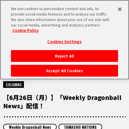
We use cookies to personalise content and ads, to
MEN
provide social media features and to analyse our traffic.
U
We also share information about your use of our site with
our social media, advertising and analytics partners.
Cookie Policy
NEWS
ニュース
Cookies Settings
Reject All
HOME
Accept All Cookies
2023.06.26
NEWS
COLUMNS
【6月26日（月）】「Weekly Dragonball
RANKING
News」配信！
MOVIE
Weekly Dragonball News
TAMASHII NATIONS