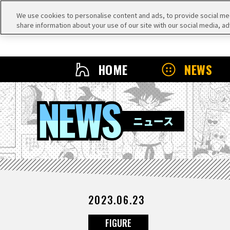
We use cookies to personalise content and ads, to provide social medi
share information about your use of our site with our social media, ad
HOME
NEWS
NEWS
ニュース
2023.06.23
FIGURE