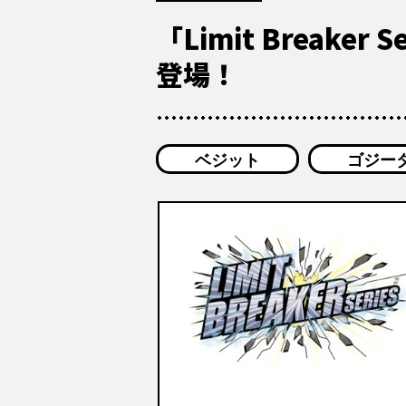
「Limit Brea
登場！
ベジット
ゴジー