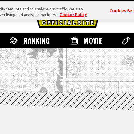
a features and to analyse our traffic. We also
Cookies Se
vertising and analytics partners.
Cookie Policy
RANKING
MOVIE