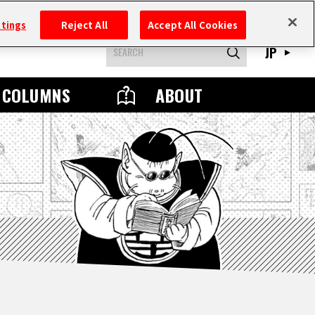
ttings
Reject All
Accept All Cookies
JP
COLUMNS
ABOUT