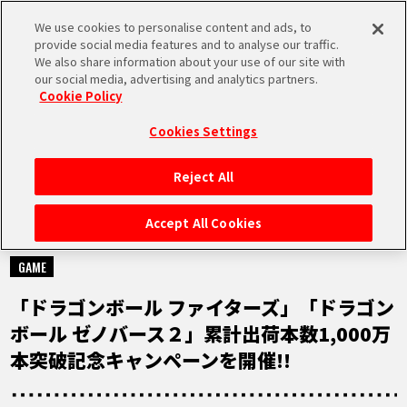
We use cookies to personalise content and ads, to
MEN
provide social media features and to analyse our traffic.
U
We also share information about your use of our site with
our social media, advertising and analytics partners.
Cookie Policy
NEWS
ニュース
Cookies Settings
Reject All
HOME
Accept All Cookies
2023.05.10
NEWS
GAME
「ドラゴンボール ファイターズ」「ドラゴン
RANKING
ボール ゼノバース２」累計出荷本数1,000万
本突破記念キャンペーンを開催!!
MOVIE