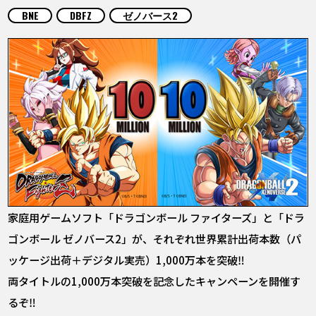
COLUMNS
BNE
DBFZ
ゼノバース2
ABOUT
LANGUAGE
JP
EN
FR
DE
ES
家庭用ゲームソフト「ドラゴンボール ファイターズ」と「ドラ
ゴンボール ゼノバース2」が、それぞれ世界累計出荷本数（パ
ッケージ出荷＋デジタル実売）1,000万本を突破‼
両タイトルの1,000万本突破を記念したキャンペーンを開催す
るぞ‼