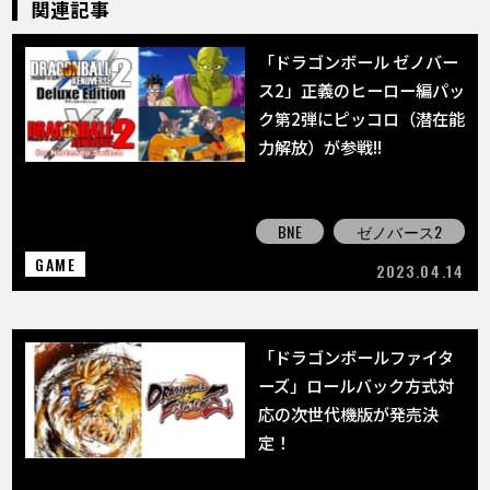
関連記事
「ドラゴンボール ゼノバー
ス2」正義のヒーロー編パッ
ク第2弾にピッコロ（潜在能
力解放）が参戦!!
BNE
ゼノバース2
GAME
2023.04.14
「ドラゴンボールファイタ
ーズ」ロールバック方式対
応の次世代機版が発売決
定！