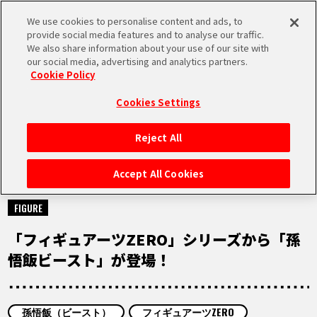
We use cookies to personalise content and ads, to
MEN
provide social media features and to analyse our traffic.
U
We also share information about your use of our site with
our social media, advertising and analytics partners.
Cookie Policy
NEWS
ニュース
Cookies Settings
Reject All
HOME
Accept All Cookies
2023.04.18
NEWS
FIGURE
「フィギュアーツZERO」シリーズから「孫
RANKING
悟飯ビースト」が登場！
MOVIE
孫悟飯（ビースト）
フィギュアーツZERO