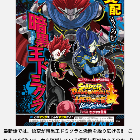
最新話では、悟空が暗黒王ドミグラと激闘を繰り広げる!! こ
れまでの闘いで、力を消耗している悟空に勝機はあるのか…!?