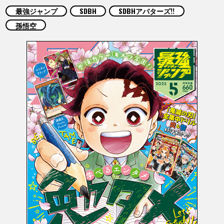
COLUMNS
最強ジャンプ
SDBH
SDBHアバターズ!!
孫悟空
ABOUT
LANGUAGE
JP
EN
FR
DE
ES