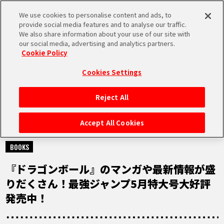
We use cookies to personalise content and ads, to
MEN
provide social media features and to analyse our traffic.
U
We also share information about your use of our site with
our social media, advertising and analytics partners.
Cookie Policy
NEWS
ニュース
Cookies Settings
Reject All
HOME
Accept All Cookies
2023.04.04
NEWS
BOOKS
『ドラゴンボール』のマンガや最新情報が盛
RANKING
りだくさん！最強ジャンプ5月特大号大好評
発売中！
MOVIE