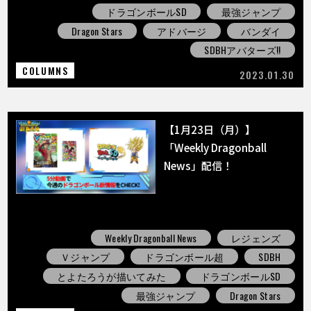
ドラゴンボールSD
最強ジャンプ
Dragon Stars
アドバージ
バンダイ
SDBHアバターズ!!
COLUMNS
2023.01.30
【1月23日（月）】
「Weekly Dragonball
News」配信！
Weekly Dragonball News
レジェンズ
Ｖジャンプ
ドラゴンボール超
SDBH
とよたろうが描いてみた
ドラゴンボールSD
最強ジャンプ
Dragon Stars