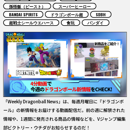
COLUMNS
孫悟飯（ビースト）
スーパーヒーロー
BANDAI SPIRITS
ドラゴンボール超
SDBH
ABOUT
超戦士シールウエハース
食玩
バンダイ
LANGUAGE
JP
EN
FR
DE
ES
「Weekly Dragonball News」は、毎週月曜日に『ドラゴンボ
ール』の新情報をお届けする動画配信だ。前の週に解禁された
情報や、1週間に発売される商品の情報などを、Vジャンプ編集
部ビクトリー・ウチダがお知らせするのだ！