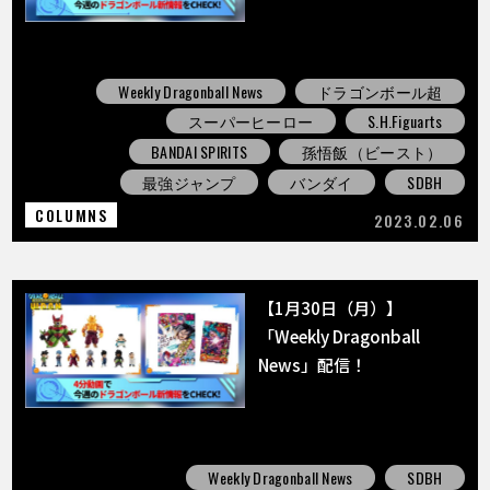
Weekly Dragonball News
ドラゴンボール超
スーパーヒーロー
S.H.Figuarts
BANDAI SPIRITS
孫悟飯（ビースト）
最強ジャンプ
バンダイ
SDBH
COLUMNS
2023.02.06
【1月30日（月）】
「Weekly Dragonball
News」配信！
Weekly Dragonball News
SDBH