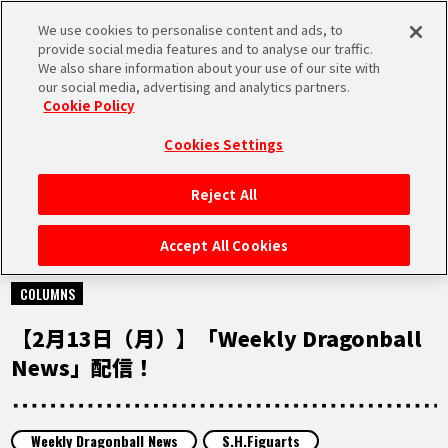
We use cookies to personalise content and ads, to
MEN
provide social media features and to analyse our traffic.
U
We also share information about your use of our site with
our social media, advertising and analytics partners.
Cookie Policy
NEWS
ニュース
Cookies Settings
Reject All
HOME
Accept All Cookies
2023.02.13
NEWS
COLUMNS
【2月13日（月）】「Weekly Dragonball
RANKING
News」配信！
MOVIE
Weekly Dragonball News
S.H.Figuarts