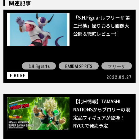
関連記事
「S.H.Figuarts フリーザ 第
二形態」撮りおろし画像大
公開＆徹底レビュー!!
S.H.Figuarts
BANDAI SPIRITS
フリーザ
FIGURE
2022.09.27
【北米情報】TAMASHII
NATIONSからブロリーの限
定品フィギュアが登場！
NYCCで発売予定