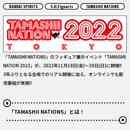
COLUMNS
BANDAI SPIRITS
S.H.Figuarts
TAMASHII NATIONS
ABOUT
LANGUAGE
JP
EN
FR
DE
ES
「TAMASHII NATIONS」のフィギュア展示イベント「TAMASHII
NATION 2022」が、2022年11月18日(金)～20日(日)に開催!!
3年ぶりとなる会場でのリアル開催に加え、オンラインでも配
信番組が実施!!
「TAMASHII NATIONS」とは！