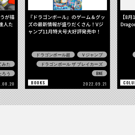
ろうが描
『ドラゴンボール』のゲーム＆グッ
【8月1
達人た
ズの最新情報が盛りだくさん！Vジ
Drag
ャンプ11月特大号大好評発売中！
ドラゴンボール超
Ｖジャンプ
てみた
ドラゴンボール ザ ブレイカーズ
たろう
BNE
BOOKS
COLU
.08.20
2022.09.21