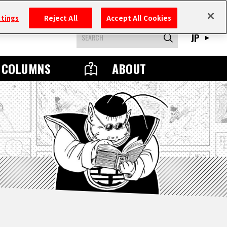
ttings
Reject All
Accept All Cookies
JP
COLUMNS
ABOUT