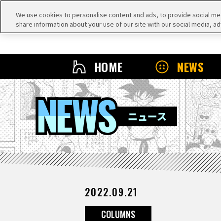
We use cookies to personalise content and ads, to provide social medi
share information about your use of our site with our social media, ad
HOME
NEWS
NEWS
ニュース
2022.09.21
COLUMNS