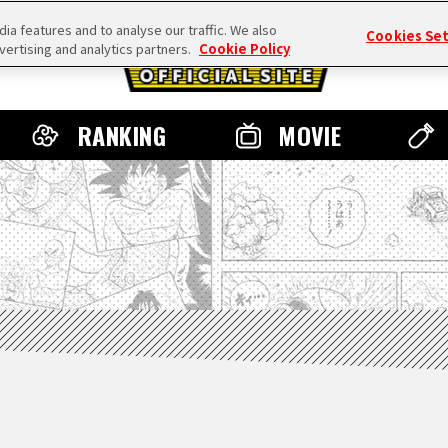
a features and to analyse our traffic. We also
Cookies Se
vertising and analytics partners.
Cookie Policy
RANKING
MOVIE