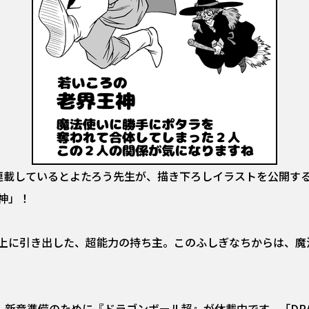
連載しているとよたろう先生が、描き下ろしイラストを公開す
神」！
上に引き出した、超能力の持ち主。このふしぎなちからは、魔
章準備のために『ドラゴンボール超』が休載中です。「DRAGON BA