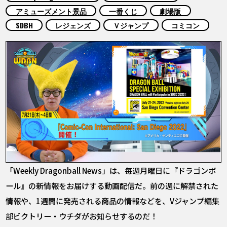
COLUMNS
アミューズメント景品
一番くじ
劇場版
SDBH
レジェンズ
Ｖジャンプ
コミコン
ABOUT
LANGUAGE
JP
EN
FR
DE
ES
「Weekly Dragonball News」は、毎週月曜日に『ドラゴンボ
ール』の新情報をお届けする動画配信だ。前の週に解禁された
情報や、1週間に発売される商品の情報などを、Vジャンプ編集
部ビクトリー・ウチダがお知らせするのだ！