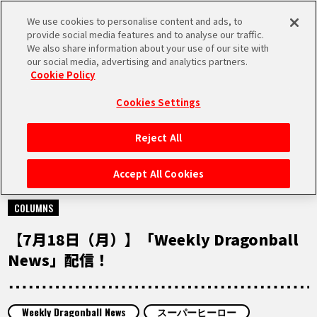
We use cookies to personalise content and ads, to
MEN
provide social media features and to analyse our traffic.
U
We also share information about your use of our site with
our social media, advertising and analytics partners.
Cookie Policy
NEWS
ニュース
Cookies Settings
Reject All
HOME
Accept All Cookies
2022.07.18
NEWS
COLUMNS
【7月18日（月）】「Weekly Dragonball
RANKING
News」配信！
MOVIE
Weekly Dragonball News
スーパーヒーロー