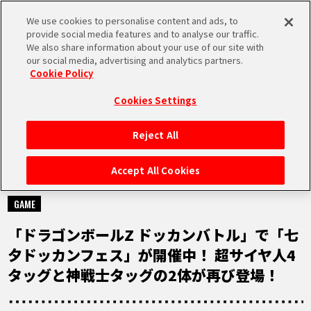
We use cookies to personalise content and ads, to
MEN
provide social media features and to analyse our traffic.
U
We also share information about your use of our site with
our social media, advertising and analytics partners.
Cookie Policy
NEWS
ニュース
Cookies Settings
Reject All
HOME
Accept All Cookies
2022.07.07
NEWS
GAME
「ドラゴンボールZ ドッカンバトル」で「七
RANKING
夕ドッカンフェス」が開催中！ 超サイヤ人4
タッグと神戦士タッグの2体が再び登場！
MOVIE