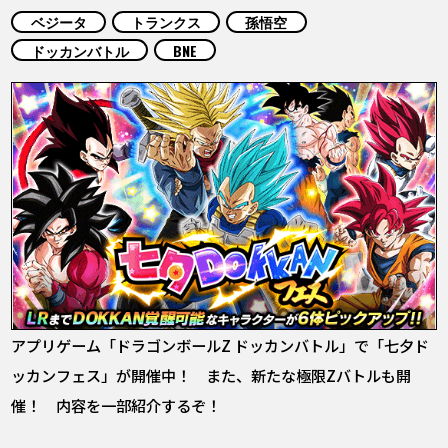
COLUMNS
ベジータ
トランクス
孫悟空
ドッカンバトル
BNE
ABOUT
LANGUAGE
JP
EN
FR
DE
ES
アプリゲーム「ドラゴンボールZ ドッカンバトル」で「七夕ド
ッカンフェス」が開催中！ また、新たな極限Zバトルも開
催！ 内容を一部紹介するぞ！