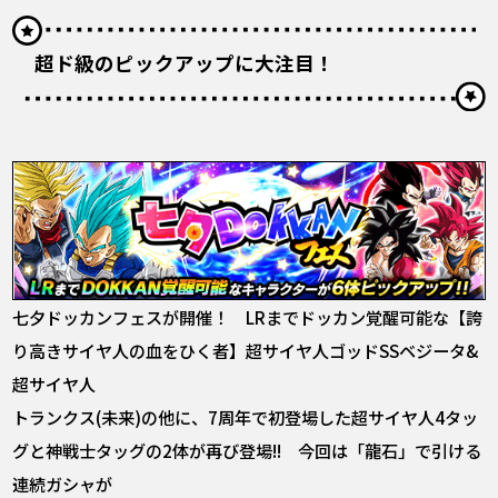
超ド級のピックアップに大注目！
七夕ドッカンフェスが開催！ LRまでドッカン覚醒可能な【誇
り高きサイヤ人の血をひく者】超サイヤ人ゴッドSSベジータ&
超サイヤ人
トランクス(未来)の他に、7周年で初登場した超サイヤ人4タッ
グと神戦士タッグの2体が再び登場!! 今回は「龍石」で引ける
連続ガシャが