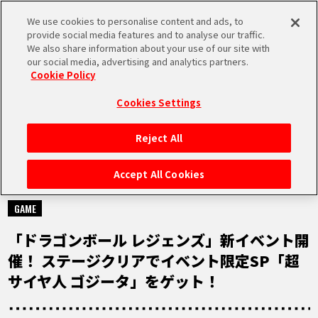
We use cookies to personalise content and ads, to
MEN
provide social media features and to analyse our traffic.
U
We also share information about your use of our site with
our social media, advertising and analytics partners.
Cookie Policy
NEWS
ニュース
Cookies Settings
Reject All
HOME
Accept All Cookies
2022.06.15
NEWS
GAME
「ドラゴンボール レジェンズ」新イベント開
RANKING
催！ ステージクリアでイベント限定SP「超
サイヤ人 ゴジータ」をゲット！
MOVIE