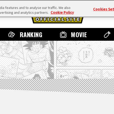
a features and to analyse our traffic. We also
Cookies Se
vertising and analytics partners.
Cookie Policy
RANKING
MOVIE