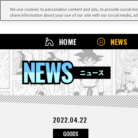
We use cookies to personalise content and ads, to provide social medi
share information about your use of our site with our social media, ad
HOME
NEWS
NEWS
ニュース
2022.04.22
GOODS