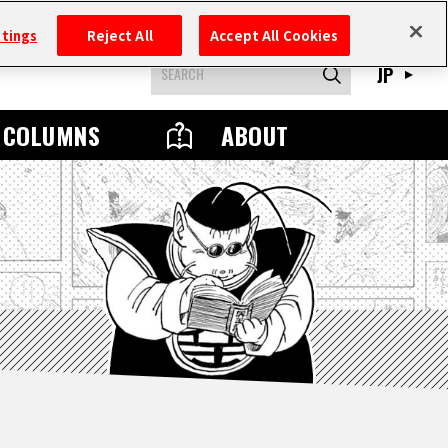
ttings
Reject All
Accept All Cookies
JP
COLUMNS
ABOUT