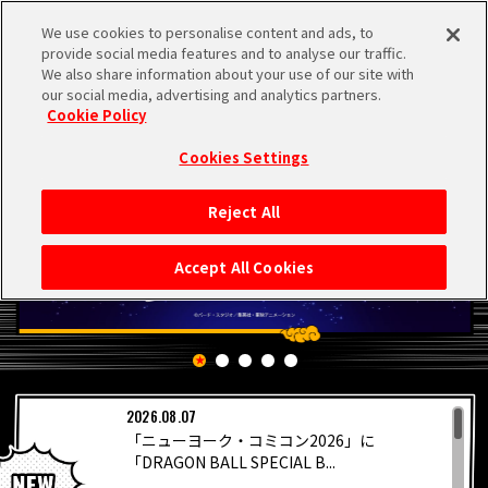
We use cookies to personalise content and ads, to
MEN
provide social media features and to analyse our traffic.
U
We also share information about your use of our site with
our social media, advertising and analytics partners.
Cookie Policy
Cookies Settings
Reject All
HOME
Accept All Cookies
NEWS
RANKING
2026.08.07
MOVIE
「ニューヨーク・コミコン2026」に
PICKUP
「DRAGON BALL SPECIAL B...