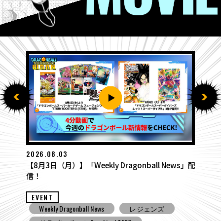
2026.07.27
【7月27日（月）】「Weekly Dragonball News」
配信！
EVENT
Weekly Dragonball News
食玩