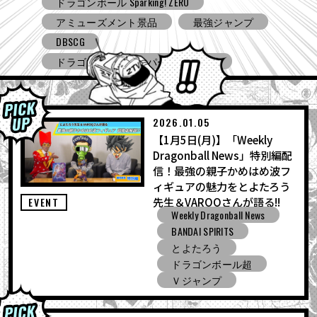
Ｖジャンプ
DBSCG
ドラゴンボールスーパーダイバーズ
ドラゴンボール ゼノバース３
ドラゴンボール ゲキシン スクアドラ
BNE
Grandista
BLOOD OF SAIYANS
アミューズメント景品
バンプレスト
コミコン
とよたろうが描いてみた
2026.01.05
【1月5日(月)】「Weekly
ドラゴンボール Sparking! ZERO
Dragonball News」特別編配
ガシャポン
バンダイ
信！最強の親子かめはめ波フ
ィギュアの魅力をとよたろう
先生＆VAROQさんが語る!!
EVENT
Weekly Dragonball News
BANDAI SPIRITS
とよたろう
ドラゴンボール超
Ｖジャンプ