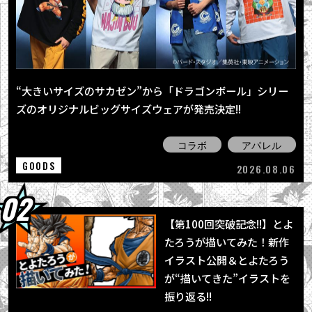
2026.08.03
「BLOOD OF SAIYANS」シリーズ最新作に
「超サイヤ人孫悟空」登場！
2026.08.01
「ジャンプビクトリーカーニバル2026」の
“大きいサイズのサカゼン”から「ドラゴンボール」シリー
「ドラゴンボール」企画をレポート！
ズのオリジナルビッグサイズウェアが発売決定!!
2026.08.01
「ドラゴンボールスーパーダイバーズ アドバ
コラボ
アパレル
ンスパック バトルオブサイヤン」発売!!
GOODS
2026.08.06
【第100回突破記念!!】とよ
たろうが描いてみた！新作
イラスト公開＆とよたろう
が“描いてきた”イラストを
振り返る!!