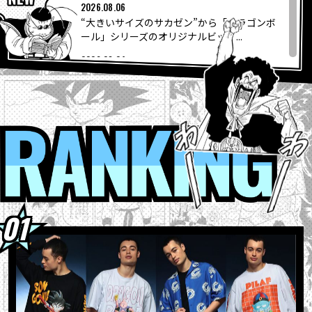
COLUMNS
2026.08.06
“大きいサイズのサカゼン”から「ドラゴンボ
ール」シリーズのオリジナルビッグ...
ABOUT
2026.08.04
『ドラゴンボールスーパーダイバーズ-レッ
ツ！スーパーダイブ !!』コミックス...
LANGUAGE
2026.08.04
【フュージョンワールド情報】最強ジャンプ
RANKI
JP
EN
FR
DE
ES
10月号ふろくカード「孫悟空」の...
2026.08.04
ウィークリー☆キャラクター紹介！第267回
目は『ドラゴンボール超』の「グラノラ」！
2026.08.04
最強ジャンプ9月号大好評発売中!! 『ドラゴン
ボールSD』の表紙が目印＆各種ふろ...
2026.08.03
【8月3日（月）】「Weekly Dragonball
News」配信！